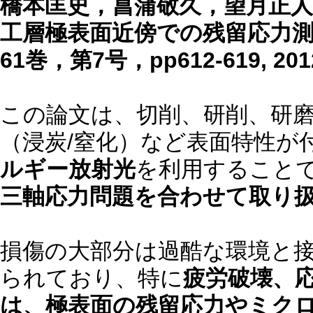
橋本匡史，菖蒲敬久，望月正人
工層極表面近傍での残留応力測
61巻，第7号，pp612-619, 201
この論文は、切削、研削、研
（浸炭/窒化）など表面特性が
ルギー放射光
を利用すること
三軸応力問題を合わせて取り
損傷の大部分は過酷な環境と
られており、特に
疲労破壊、
は、極表面の残留応力やミク